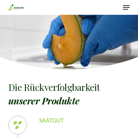
Skip
Menu
to
main
Close
content
Menu
Die Rückverfolgbarkeit
unserer Produkte
SAATGUT