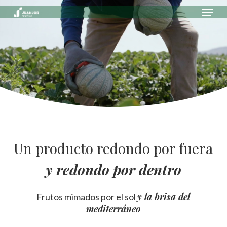
Skip
Menu
to
main
Close
content
Menu
Un producto redondo por fuera
y redondo por dentro
y la brisa del
Frutos mimados por el sol
mediterráneo