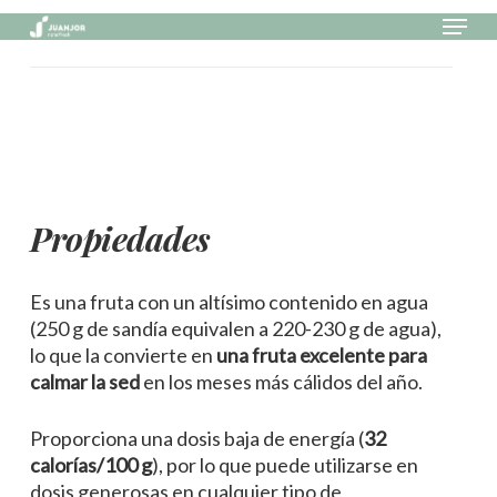
Skip
Menu
to
main
Close
content
Menu
Propiedades
Es una fruta con un altísimo contenido en agua
(250 g de sandía equivalen a 220-230 g de agua),
lo que la convierte en
una fruta excelente para
calmar la sed
en los meses más cálidos del año.
Proporciona una dosis baja de energía (
32
calorías/100 g
), por lo que puede utilizarse en
dosis generosas en cualquier tipo de